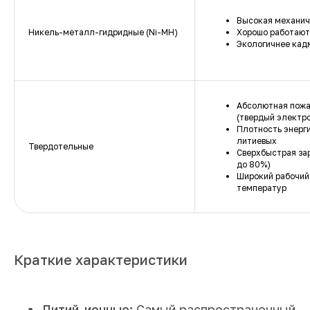
Высокая механич
Никель-металл-гидридные (Ni-MH)
Хорошо работают
Экологичнее кад
Абсолютная пожа
(твердый электр
Плотность энерги
литиевых
Твердотельные
Сверхбыстрая за
до 80%)
Широкий рабочий
температур
Краткие характеристики
Литий-ионные:
Самый распространенный