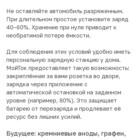
Не оставляйте автомобиль разряженным.
При длительном простое установите заряд
40–60%. Хранение при нуле приводит к
необратимой потере ёмкости.
Для соблюдения этих условий удобно иметь
Станция Мойток
Карта станций
О нас
персональную зарядную станцию у дома.
Помощь
МойТок предоставляет такую возможность:
Новости
Статьи
закреплённая за вами розетка во дворе,
Согласие на обработку данных
Политика конфиденциальности
зарядка через приложение с
Политика обработки данных
Использование Сookie
автоматической остановкой на заданном
© 2026 Все права защищены
уровне (например, 80%). Это защищает
Разработка сайта — Apus
батарею от перезаряда и продлевает её
ресурс без лишних усилий.
Будущее: кремниевые аноды, графен,