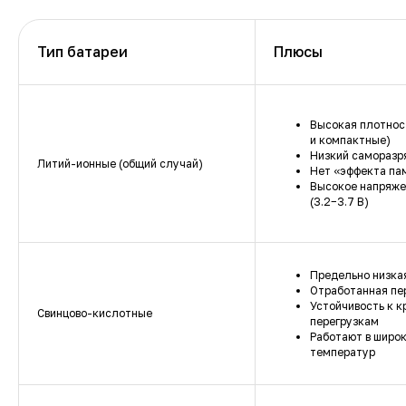
Тип батареи
Плюсы
Высокая плотност
и компактные)
Низкий саморазря
Литий-ионные (общий случай)
Нет «эффекта па
Высокое напряже
(3.2−3.7 В)
Предельно низка
Отработанная пе
Устойчивость к 
Свинцово-кислотные
перегрузкам
Работают в широ
температур