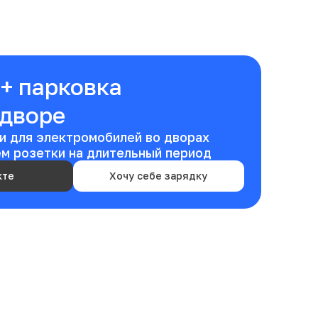
+ парковка
 дворе
и для электромобилей во дворах
ем розетки на длительный период
кте
Хочу себе зарядку