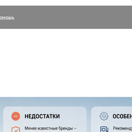
8 
ощь
Пн.