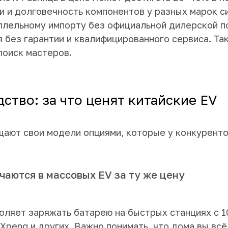
и и долговечность компонентов у разных марок с
ллельному импорту без официальной дилерской по
 без гарантии и квалифицированного сервиса. Так
поиск мастеров.
ство: за что ценят китайские EV
ают свои модели опциями, которые у конкурентов
чаются в массовых EV за ту же цену
оляет заряжать батарею на быстрых станциях с 1
o, Xpeng и других. Важно понимать, что дома вы в