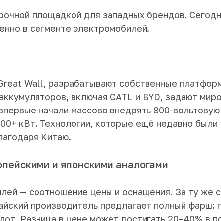
рочной площадкой для западных брендов. Сегодня
енно в сегменте электромобилей.
и Great Wall, разрабатывают собственные платфо
аккумуляторов, включая CATL и BYD, задают мир
 впервые начали массово внедрять 800-вольтовую
00+ кВт. Технологии, которые ещё недавно были
лагодаря Китаю.
ропейскими и японскими аналогами
лей — соотношение цены и оснащения. За ту же с
тайский производитель предлагает полный фарш:
лот. Разница в цене может достигать 20–40% в п