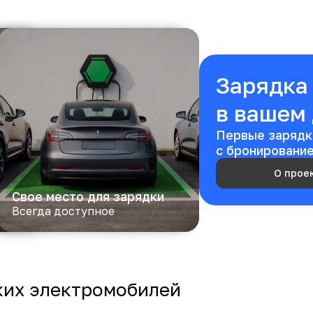
Зарядка 
в вашем
Первые зарядк
с бронировани
О прое
Свое место для зарядки
ожении
Всегда доступное
ких электромобилей